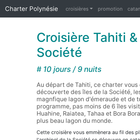
Charter Polynésie
croisières
promotion
cata
Croisière Tahiti & 
Société
# 10 jours / 9 nuits
Au départ de Tahiti, ce charter vou
découverte des îles de la Société, le
magnfique lagon d'émeraude et de t
programme, pas moins de 6 îles visit
Huahine, Raiatea, Tahaa et Bora Bora
plus beau lagon du monde.
Cette croisière vous emmènera au fil des pl
l'archipel de la Société se découvre en cat