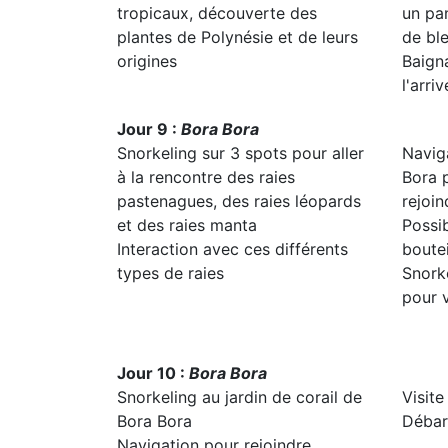
tropicaux, découverte des
un pan
plantes de Polynésie et de leurs
de bl
origines
Baign
l'arri
Jour 9 :
Bora Bora
Snorkeling sur 3 spots pour aller
Navig
à la rencontre des raies
Bora p
pastenagues, des raies léopards
rejoin
et des raies manta
Possib
Interaction avec ces différents
boutei
types de raies
Snork
pour v
Jour 10 :
Bora Bora
Snorkeling au jardin de corail de
Visite
Bora Bora
Débar
Navigation pour rejoindre