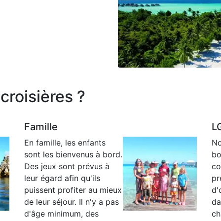
croisières ?
Famille
L
En famille, les enfants
No
sont les bienvenus à bord.
bo
Des jeux sont prévus à
co
leur égard afin qu'ils
pr
puissent profiter au mieux
d'
de leur séjour. Il n'y a pas
da
d'âge minimum, des
ch