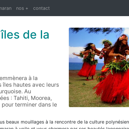
maran
nos +
contact
îles de la
s emmènera à la
s îles hautes avec leurs
urquoise. Au
ées : Tahiti, Moorea,
 pour terminer dans le
us beaux mouillages à la rencontre de la culture polynésienn
amaran à voile et vous charmera par ses beautés lagonnaire