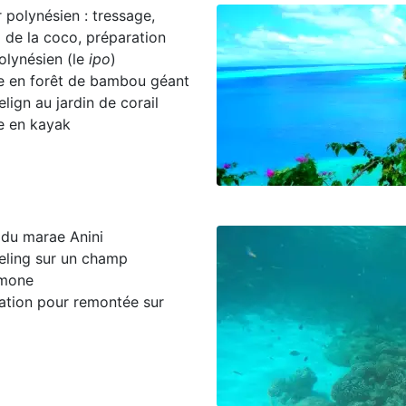
r polynésien : tressage,
l de la coco, préparation
olynésien (le
ipo
)
e en forêt de bambou géant
lign au jardin de corail
e en kayak
 du marae Anini
eling sur un champ
émone
ation pour remontée sur