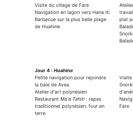
Visite du village de Fare
Atelie
Navigation en lagon vers Hana iti
travai
Barbecue sur la plus belle plage
plat p
de Huahine
Balad
Snorke
Balad
Jour 4 :
Huahine
Petite navigation pour rejoindre
Visite
la baie de Avea
Snork
Atelier d'art polynésien
d'an
Restaurant
Ma'a Tahiti
: repas
Navig
traditionnel polynésien, four en
Fare
terre