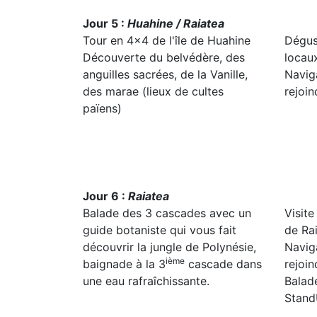
Jour 5 :
Huahine / Raiatea
Tour en 4x4 de l'île de Huahine
Dégust
Découverte du belvédère, des
locau
anguilles sacrées, de la Vanille,
Navig
des marae (lieux de cultes
rejoin
païens)
Jour 6 :
Raiatea
Balade des 3 cascades avec un
Visite
guide botaniste qui vous fait
de Ra
découvrir la jungle de Polynésie,
Navig
ième
baignade à la 3
cascade dans
rejoi
une eau rafraîchissante.
Balad
Stand