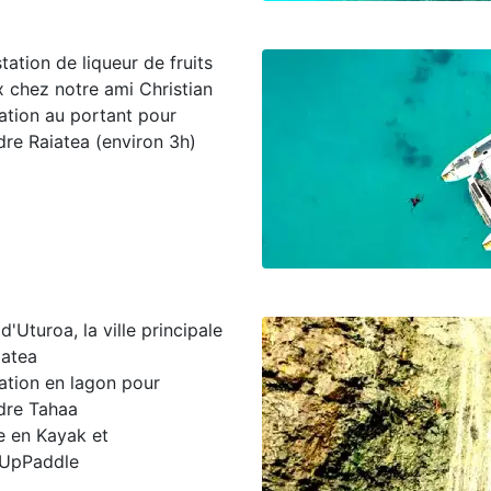
ation de liqueur de fruits
x chez notre ami Christian
ation au portant pour
dre Raiatea (environ 3h)
 d'Uturoa, la ville principale
iatea
ation en lagon pour
ndre Tahaa
e en Kayak et
UpPaddle